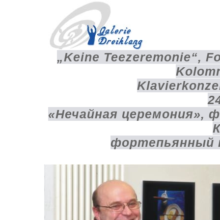
„Keine Teezeremonie
“, F
Kolomn
Klavierkonze
2
«Нечайная церемония»,
фортепьянный 