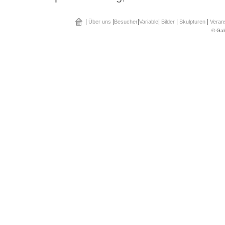
|
|
|
|
|
|
Über uns
Besucher
Variable
Bilder
Skulpturen
Veran
© Gal